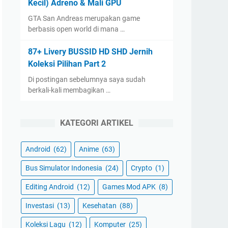
Kecil) Adreno & Mali GPU
GTA San Andreas merupakan game
berbasis open world di mana …
87+ Livery BUSSID HD SHD Jernih
Koleksi Pilihan Part 2
Di postingan sebelumnya saya sudah
berkali-kali membagikan …
KATEGORI ARTIKEL
Android
(62)
Anime
(63)
Bus Simulator Indonesia
(24)
Crypto
(1)
Editing Android
(12)
Games Mod APK
(8)
Investasi
(13)
Kesehatan
(88)
Koleksi Lagu
(12)
Komputer
(25)