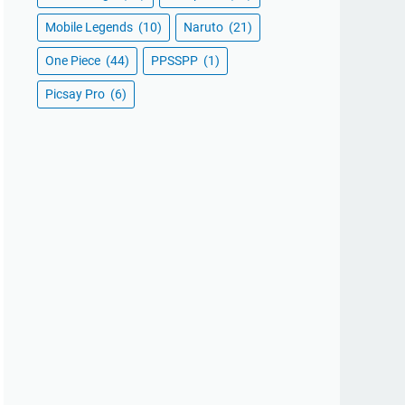
Mobile Legends
(10)
Naruto
(21)
One Piece
(44)
PPSSPP
(1)
Picsay Pro
(6)