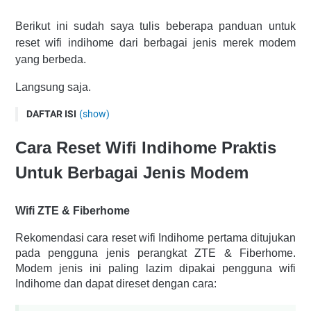
Berikut ini sudah saya tulis beberapa panduan untuk 
reset wifi indihome dari berbagai jenis merek modem 
yang berbeda. 
Langsung saja.
DAFTAR ISI
(show)
Cara Reset Wifi Indihome Praktis Untuk Berbagai Jenis
Cara Reset Wifi Indihome Praktis 
Modem
Untuk Berbagai Jenis Modem
Wifi ZTE & Fiberhome
Jenis TP-Link
Modem Huawei
Wifi ZTE & Fiberhome 
Penutup
Rekomendasi cara reset wifi Indihome pertama ditujukan 
pada pengguna jenis perangkat ZTE & Fiberhome. 
Modem jenis ini paling lazim dipakai pengguna wifi 
Indihome dan dapat direset dengan cara: