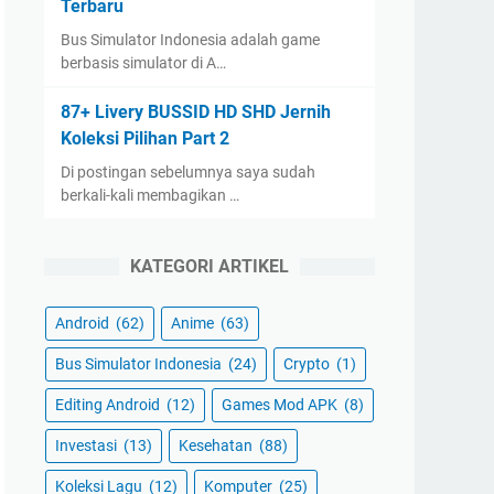
Terbaru
Bus Simulator Indonesia adalah game
berbasis simulator di A…
87+ Livery BUSSID HD SHD Jernih
Koleksi Pilihan Part 2
Di postingan sebelumnya saya sudah
berkali-kali membagikan …
KATEGORI ARTIKEL
Android
(62)
Anime
(63)
Bus Simulator Indonesia
(24)
Crypto
(1)
Editing Android
(12)
Games Mod APK
(8)
Investasi
(13)
Kesehatan
(88)
Koleksi Lagu
(12)
Komputer
(25)