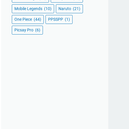
Mobile Legends
(10)
Naruto
(21)
One Piece
(44)
PPSSPP
(1)
Picsay Pro
(6)